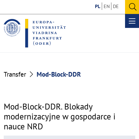
Go
Go
PL
EN
DE
to
to
O
the
the
se
Op
content
footer
me
section
section
Mod-
Transfer
Mod-Block-DDR
Block-
DDR
Mod-Block-DDR. Blokady
modernizacyjne w gospodarce i
nauce NRD